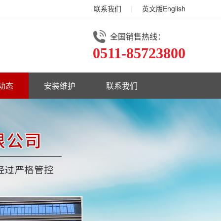
联系我们
|
英文版English
全国销售热线：
0511-85723800
动态
安装维护
联系我们