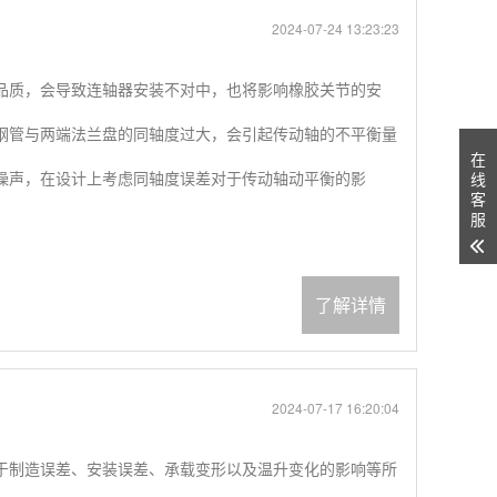
2024-07-24 13:23:23
品质，会导致连轴器安装不对中，也将影响橡胶关节的安
钢管与两端法兰盘的同轴度过大，会引起传动轴的不平衡量
在
噪声，在设计上考虑同轴度误差对于传动轴动平衡的影
线
客
服
了解详情
2024-07-17 16:20:04
于制造误差、安装误差、承载变形以及温升变化的影响等所