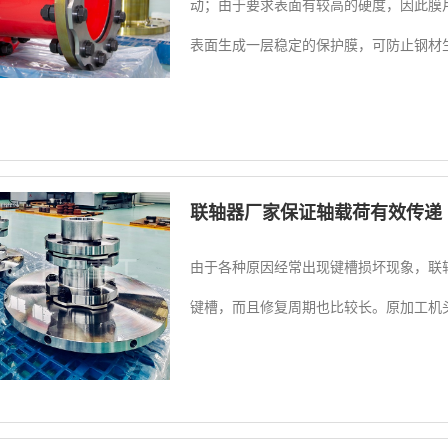
动；由于要求表面有较高的硬度，因此膜
表面生成一层稳定的保护膜，可防止钢材生
联轴器厂家保证轴载荷有效传递
由于各种原因经常出现键槽损坏现象，联
键槽，而且修复周期也比较长。原加工机头