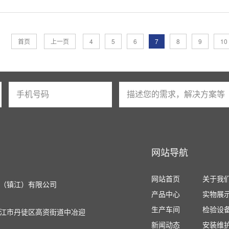
首页
上一页
4
5
6
7
8
9
10
网站导航
网站首页
关于我
（镇江）有限公司
产品中心
实物展
生产车间
检验设
江市丹徒区高资街道中冶迎
新闻动态
安装维